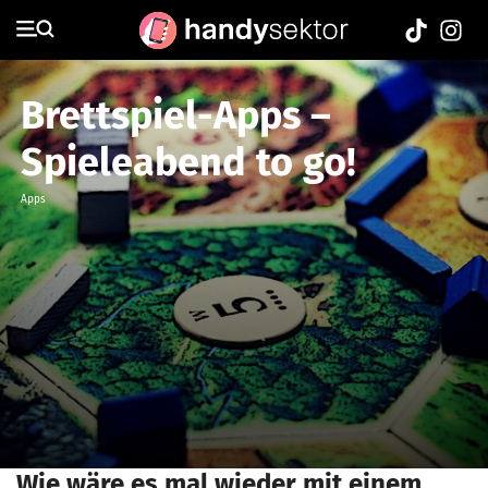
Brettspiel-Apps –
Spieleabend to go!
Apps
Wie wäre es mal wieder mit einem