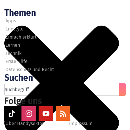
Themen
Apps
Lifestyle
Einfach erklärt
Lernen
Technik
Erste Hilfe
Datenschutz und Recht
Suchen
Folge uns
Über Handysektor
Impressum