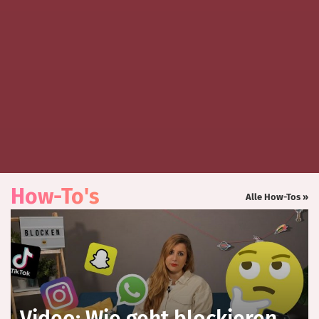
How-To's
Alle How-Tos »