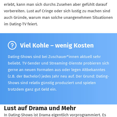
erlebt, kann man sich durchs Zusehen aber gefühlt darauf
vorbereiten. Lust auf Cringe oder sich lustig zu machen sind
auch Gründe, warum man solche unangenehmen Situationen
im Dating-TV feiert.
Viel Kohle – wenig Kosten
Dating-Shows sind bei Zuschauer*innen aktuell sehr
beliebt. TV-Sender und Streaming-Dienste probieren sich
gerne an neuen Formaten aus oder legen Altbekanntes
(z.B. der Bachelor) jedes Jahr neu auf. Der Grund: Dating-
Shows sind relativ günstig produziert und spielen
trotzdem ganz gut Geld ein.
Lust auf Drama und Mehr
In Dating-Shows ist Drama eigentlich vorprogrammiert. Es