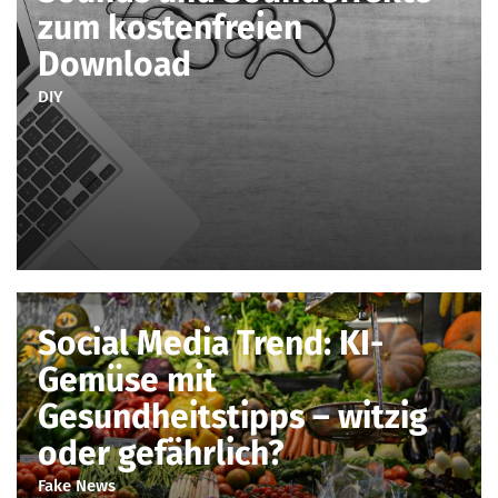
zum kostenfreien
Download
DIY
Social Media Trend: KI-
Gemüse mit
Gesundheitstipps – witzig
oder gefährlich?
Fake News