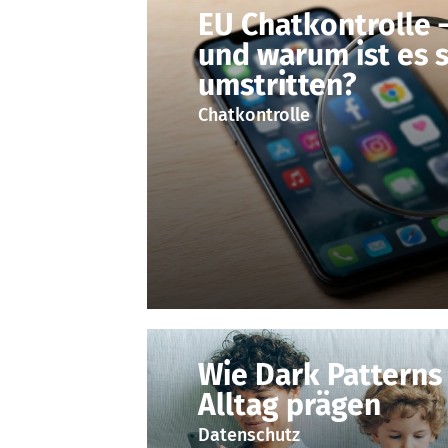
EU Chatkontrolle –
und warum ist es 
umstritten?
Chatkontrolle
Wie Dark Patterns
Alltag prägen
Datenschutz