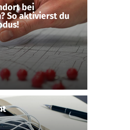
ndort bei
? So aktivierst du
odus!
ht