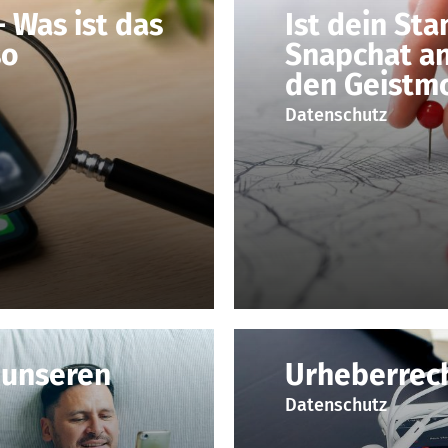
 Was ist das
Ist dein Sta
so
Snapchat an
den Geistm
Datenschutz
 unseren
Urheberrec
Datenschutz