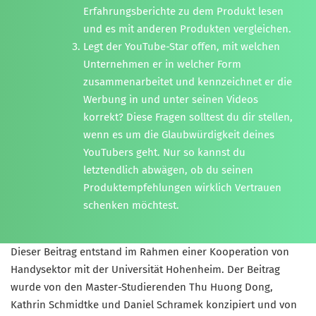
Erfahrungsberichte zu dem Produkt lesen
und es mit anderen Produkten vergleichen.
Legt der YouTube-Star offen, mit welchen
Unternehmen er in welcher Form
zusammenarbeitet und kennzeichnet er die
Werbung in und unter seinen Videos
korrekt? Diese Fragen solltest du dir stellen,
wenn es um die Glaubwürdigkeit deines
YouTubers geht. Nur so kannst du
letztendlich abwägen, ob du seinen
Produktempfehlungen wirklich Vertrauen
schenken möchtest.
Dieser Beitrag entstand im Rahmen einer Kooperation von
Handysektor mit der Universität Hohenheim. Der Beitrag
wurde von den Master-Studierenden Thu Huong Dong,
Kathrin Schmidtke und Daniel Schramek konzipiert und von