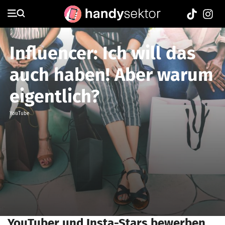
Influencer: Ich will das
auch haben! Aber warum
eigentlich?
YouTube
YouTuber und Insta-Stars bewerben