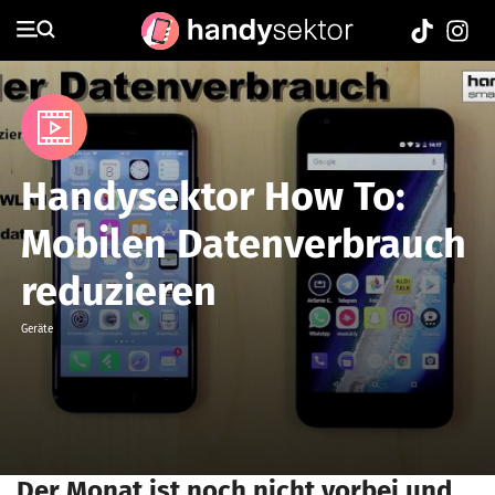
Media
Handysektor How To:
Mobilen Datenverbrauch
reduzieren
Geräte
Der Monat ist noch nicht vorbei und