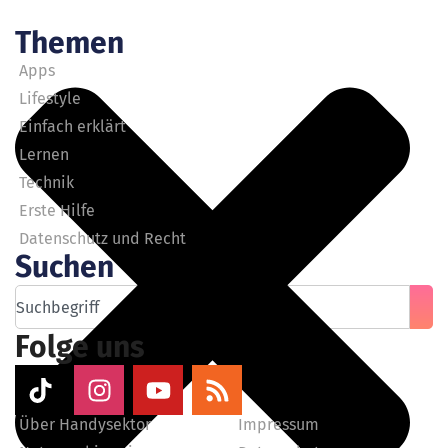
Themen
Apps
Lifestyle
Einfach erklärt
Lernen
Technik
Erste Hilfe
Datenschutz und Recht
Suchen
Folge uns
Über Handysektor
Impressum