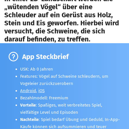
„wütenden Vögel“ über eine
Schleuder auf ein Gerüst aus Holz,
Stein und Eis geworfen. Hierbei wird
versucht, die Schweine, die sich
darauf befinden, zu treffen.
App Steckbrief
USK: Ab 0 Jahren
Features: Vögel auf Schweine schleudern, um
Vogeleier zurückzuerobern
Android
,
iOS
Bezahlmodell: Freemium
Vorteile
: Spaßiges, weit verbreitetes Spiel,
vielfältige Level und Episoden
Nachteile
: Spiel bedarf Übung und Geduld, In-App-
Käufe können sich aufsummieren und teuer