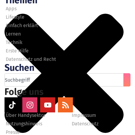
Themen
Apps
Lifestyle
Einfach erklärt
Lernen
Technik
Erste Hilfe
Datenschutz und Recht
Suchen
Folge uns
Über Handysektor
Impressum
Nutzungshinweis
Datenschutz
Presse