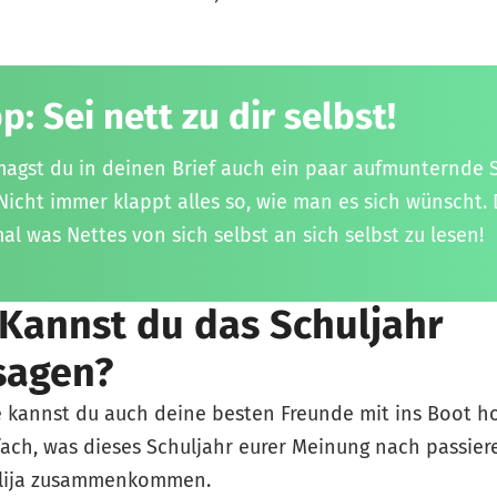
p: Sei nett zu dir selbst!
 magst du in deinen Brief auch ein paar aufmunternde 
Nicht immer klappt alles so, wie man es sich wünscht. 
al was Nettes von sich selbst an sich selbst zu lesen!
 Kannst du das Schuljahr
sagen?
e kannst du auch deine besten Freunde mit ins Boot ho
fach, was dieses Schuljahr eurer Meinung nach passie
Alija zusammenkommen.