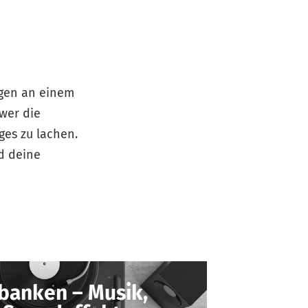
agen an einem
wer die
ges zu lachen.
d deine
banken – Musik,