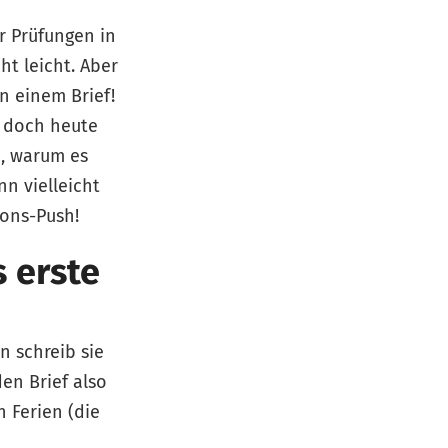
r Prüfungen in
ht leicht. Aber
in einem Brief!
r doch heute
n, warum es
nn vielleicht
ions-Push!
s erste
n schreib sie
en Brief also
 Ferien (die