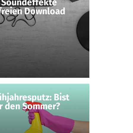
 Soundeffekte
freien Download
ühjahresputz: Bist
ür den Sommer?