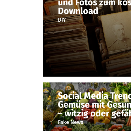
und Fotos zum kos
Download
DIY
Social Media Trend
Gemüse mit Gesun
– witzig oder gefä
Fake News