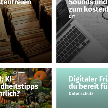
tenfreien
Sounds und
zum kosten
DIY
: KI-
Digitaler Fr
dheitstipps
du bereit f
hrlich?
Datenschutz