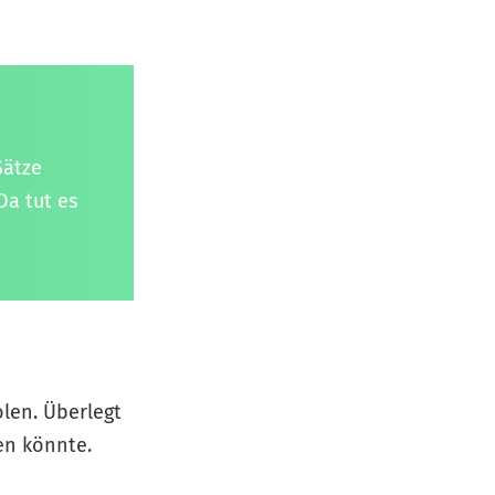
Sätze
Da tut es
len. Überlegt
ren könnte.