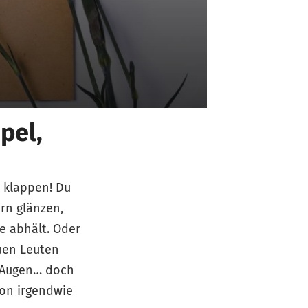
pel,
s klappen! Du
rn glänzen,
e abhält. Oder
euen Leuten
r Augen… doch
ion irgendwie