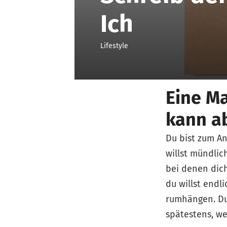
Ich
Lifestyle
Eine Ma
kann ab
Du bist zum An
willst mündlic
bei denen dich
du willst endl
rumhängen. Du
spätestens, we