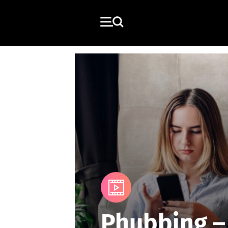
Media
Phubbing –