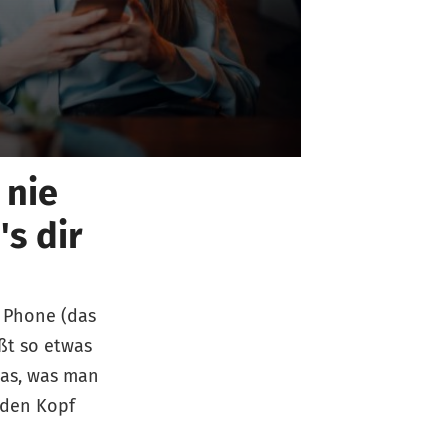
 nie
's dir
 Phone (das
ßt so etwas
das, was man
 den Kopf