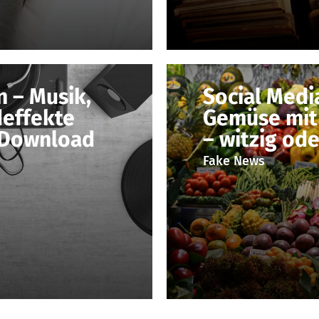
 – Musik,
Social Media
effekte
Gemüse mit
 Download
– witzig ode
Fake News