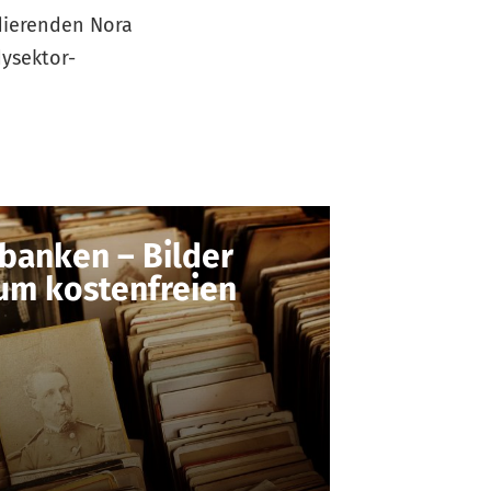
dierenden Nora
dysektor-
banken – Bilder
um kostenfreien