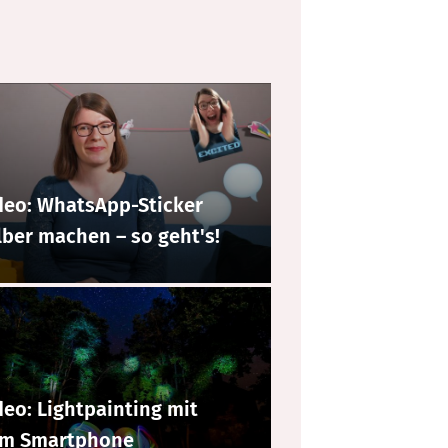
deo: WhatsApp-Sticker
lber machen – so geht's!
deo: Lightpainting mit
m Smartphone