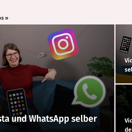
os »
Vi
se
nsta und WhatsApp selber
Vi
de