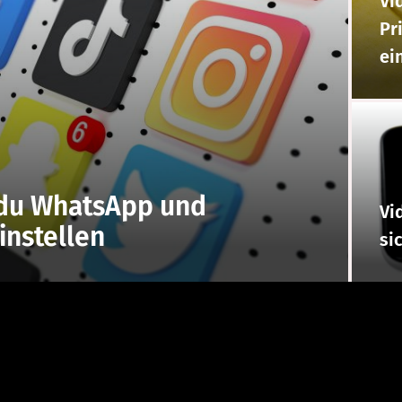
Vi
Pr
ei
 du WhatsApp und
Vi
instellen
si