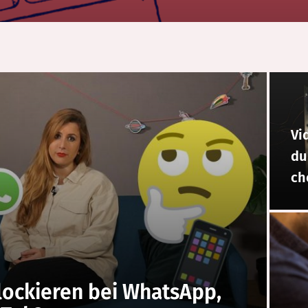
Vi
du
ch
lockieren bei WhatsApp,