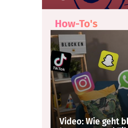
How-To's
Video: Wie geht b