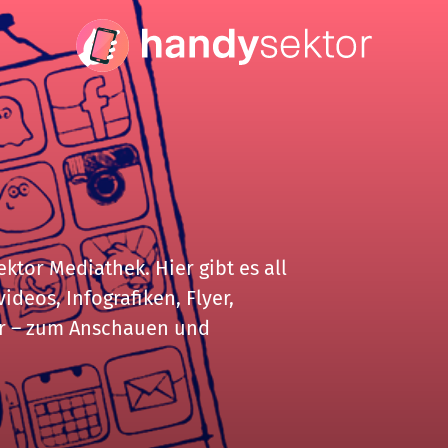
tor Mediathek. Hier gibt es all
ideos, Infografiken, Flyer,
r – zum Anschauen und