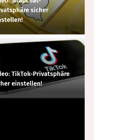
deo: Snapchat-
ivatsphäre sicher
nstellen!
deo: TikTok-Privatsphäre
cher einstellen!