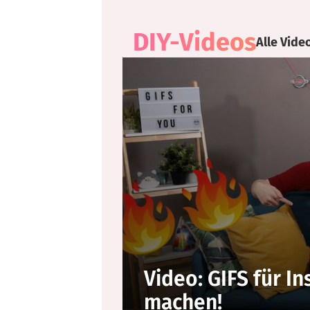
DIY-Videos​
Alle Vide
Video: GIFS für I
machen!