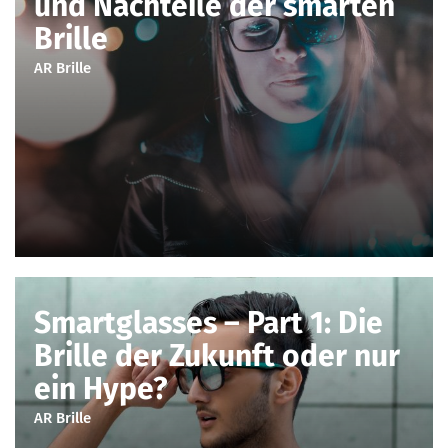
und Nachteile der smarten
Brille
AR Brille
Smartglasses – Part 1: Die
Brille der Zukunft oder nur
ein Hype?
AR Brille