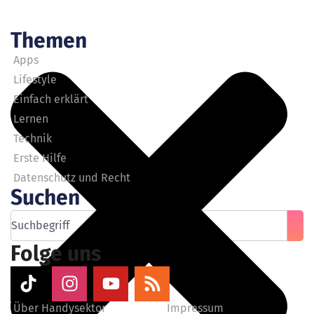
Themen
Apps
Lifestyle
Einfach erklärt
Lernen
Technik
Erste Hilfe
Datenschutz und Recht
Suchen
Folge uns
Über Handysektor
Impressum