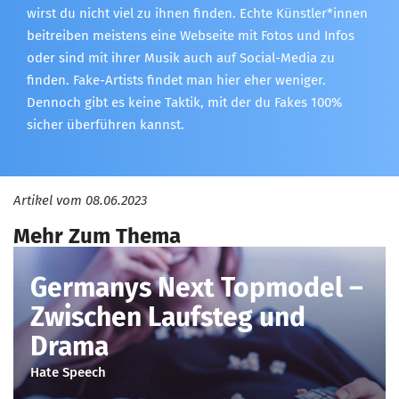
wirst du nicht viel zu ihnen finden. Echte Künstler*innen
beitreiben meistens eine Webseite mit Fotos und Infos
oder sind mit ihrer Musik auch auf Social-Media zu
finden. Fake-Artists findet man hier eher weniger.
Dennoch gibt es keine Taktik, mit der du Fakes 100%
sicher überführen kannst.
Artikel vom
08.06.2023
Mehr Zum Thema
Germanys Next Topmodel –
Zwischen Laufsteg und
Drama
Hate Speech