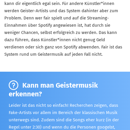
kann dir eigentlich egal sein. Für andere Künstler*innen
werden Geister-Artists und das System dahinter aber zum
Problem. Denn wer fair spielt und auf die Streaming-
Einnahmen über Spotify angewiesen ist, hat durch sie
weniger Chancen, selbst erfolgreich zu werden. Das kann
dazu führen, dass Künstler*innen nicht genug Geld
verdienen oder sich ganz von Spotify abwenden. Fair ist das
System rund um Geistermusik auf jeden Fall nicht.
Kann man Geistermusik
erkennen?
Leider ist das nicht so einfach! Recherchen zeigen, dass
Fake-Artists vor allem im Bereich der klassischen Musik
unterwegs sind. Zudem sind die Songs eher kurz (in der
Regel unter 2:30) und wenn du die Personen googelst,