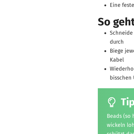
Eine fest
So geht
Schneide 
durch
Biege jew
Kabel
Wiederhol
bisschen 
Ti
Beads (so 
wickeln lo