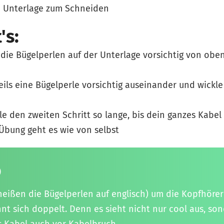
e Unterlage zum Schneiden
's:
die Bügelperlen auf der Unterlage vorsichtig von obe
eils eine Bügelperle vorsichtig auseinander und wickle
e den zweiten Schritt so lange, bis dein ganzes Kabel vo
Übung geht es wie von selbst
p
heißen die Bügelperlen auf englisch) um die Kopfhörer
hnt sich doppelt. Denn es sieht nicht nur cool aus, so