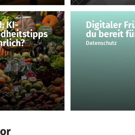
: KI-
Digitaler Fr
dheitstipps
du bereit f
hrlich?
Datenschutz
or