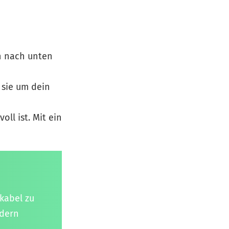
n nach unten
 sie um dein
ll ist. Mit ein
kabel zu
ndern