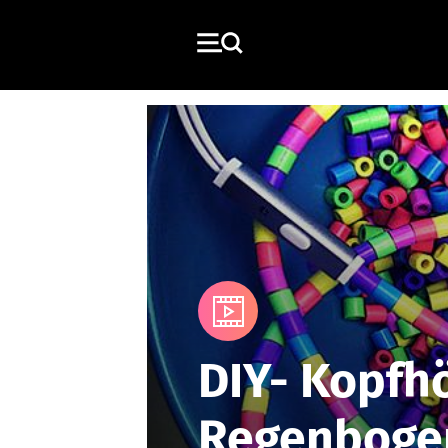
Media
DIY- Kopfhö
Regenbogen