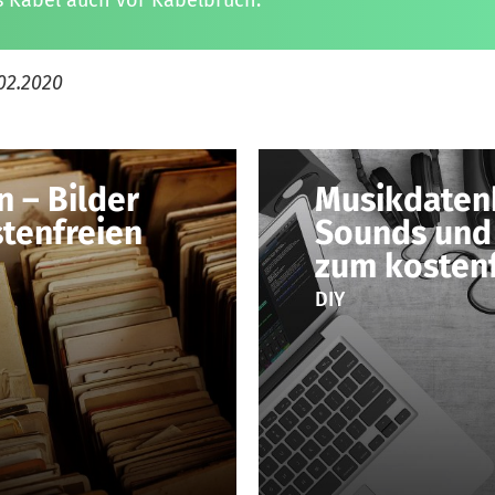
s Kabel auch vor Kabelbruch.
02.2020
 – Bilder
Musikdaten
tenfreien
Sounds und
zum kosten
DIY