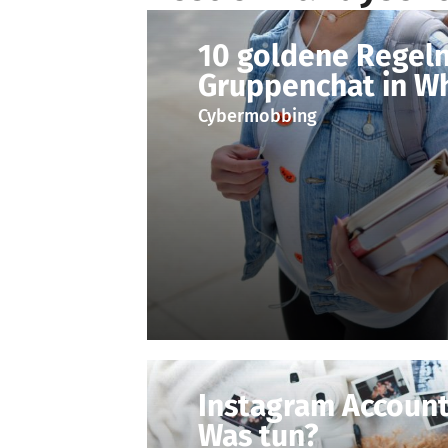
10 goldene Regeln
Gruppenchat in W
Cybermobbing
Instagram Account
Was tun?