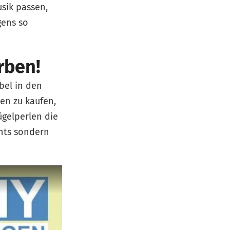
sik passen,
gens so
rben!
bel in den
ben zu kaufen,
ügelperlen die
chts sondern