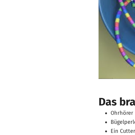
Das br
Ohrhörer
Bügelperl
Ein Cutte