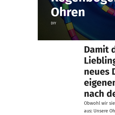
Ohren
DIY
Damit d
Lieblin
neues D
eigene
nach d
Obwohl wir sie
aus: Unsere Oh