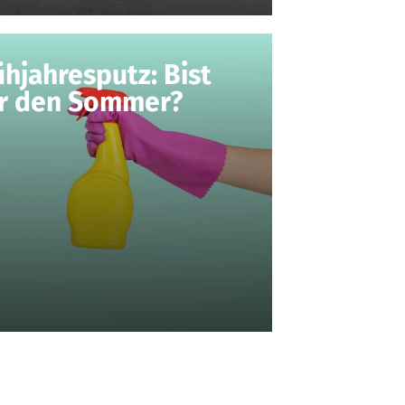
ühjahresputz: Bist
ür den Sommer?