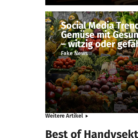
Social Media Trend
Gemüse mit Gesun
– witzig oder gefä
Fake News
Weitere Artikel
Best of Handysekt