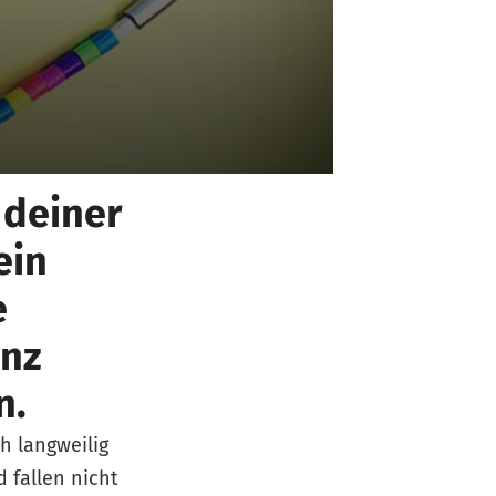
 deiner
ein
e
anz
n.
ch langweilig
 fallen nicht