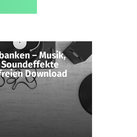
banken – Musik,
 Soundeffekte
freien Download