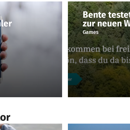
Bente teste
ler
zur neuen W
Games
or