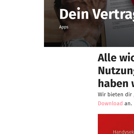
Dein Vertra
Apps
Alle wi
Nutzun
haben w
Wir bieten dir
Download
an.