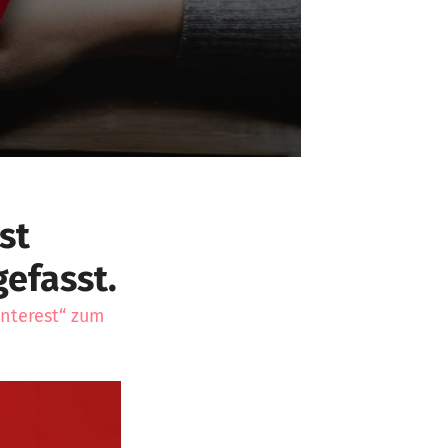
st
efasst.
interest“ zum