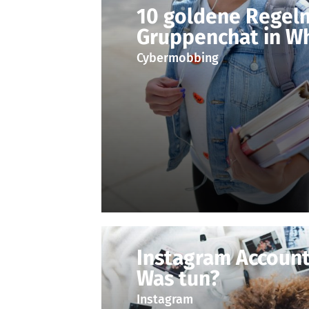
10 goldene Regeln
Gruppenchat in W
Cybermobbing
Instagram Account
Was tun?
Instagram