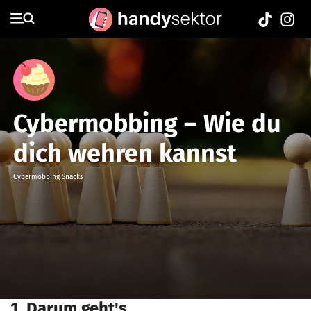
Cupcake
Cybermobbing – Wie du
dich wehren kannst
Cybermobbing Snacks
1. Darum geht's