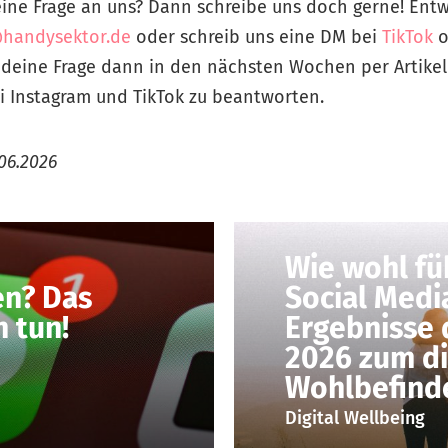
ine Frage an uns? Dann schreibe uns doch gerne! Entw
handysektor.de
oder schreib uns eine DM bei
TikTok
o
 deine Frage dann in den nächsten Wochen per Artike
i Instagram und TikTok zu beantworten.
06.2026
Wie wohl füh
en? Das
Social Medi
 tun!
Ergebnisse 
2026 zum di
Wohlbefind
Digital Wellbeing