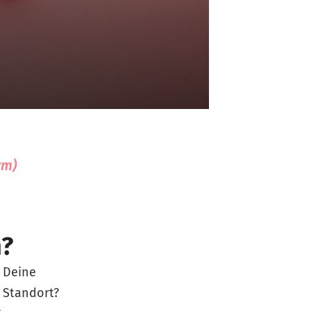
ym)
n?
 Deine
 Standort?