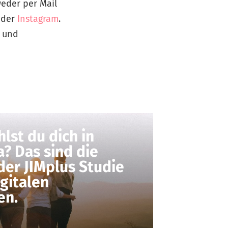
eder per Mail
der
Instagram
.
l und
lst du dich in
a? Das sind die
der JIMplus Studie
gitalen
en.