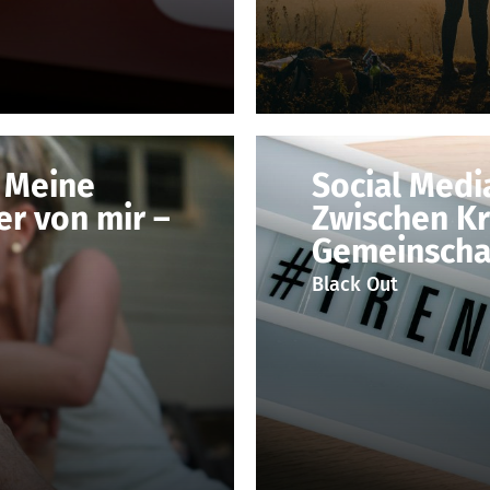
 Meine
Social Medi
er von mir –
Zwischen Kre
Gemeinscha
Black Out