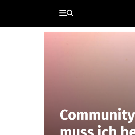
Community-
muss ich b