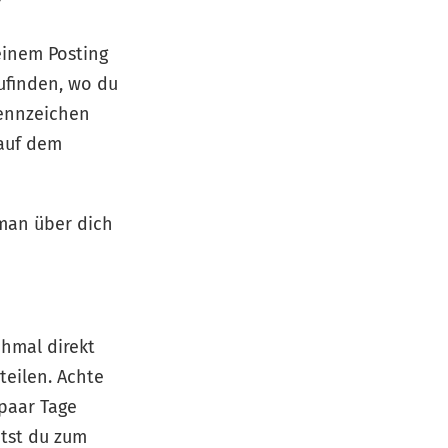
?
einem Posting
ufinden, wo du
kennzeichen
 auf dem
man über dich
chmal direkt
teilen. Achte
 paar Tage
tst du zum