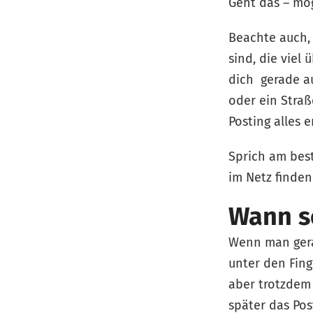
Geht das – mög
Beachte auch,
sind, die viel
dich gerade au
oder ein Stra
Posting alles 
Sprich am bes
im Netz finden
Wann so
Wenn man gerad
unter den Fing
aber trotzdem 
später das Po