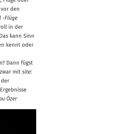
, Flüge oder
 vor den
l -Flüge
oll in der
Das kann Sinn
en kennt oder
n? Dann fügst
 zwar mit
site:
 der
 Ergebnisse
rau Özer