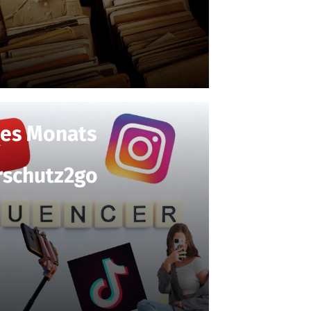
des Monats
rschutz2go