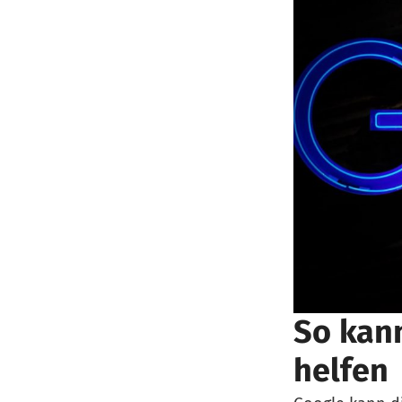
So kan
helfen