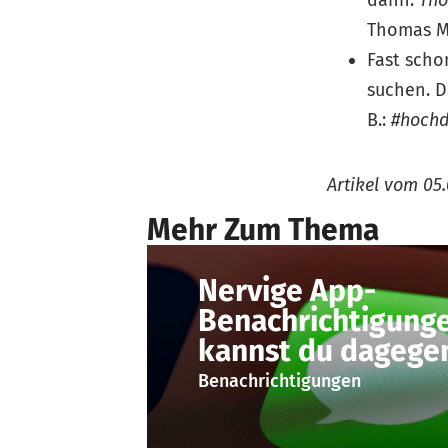
Thomas Mü
Fast scho
suchen. D
B.:
#hoch
Artikel vom
05.
Mehr Zum Thema
Nervige App-
Benachrichtigung
kannst du dagegen
Benachrichtigungen