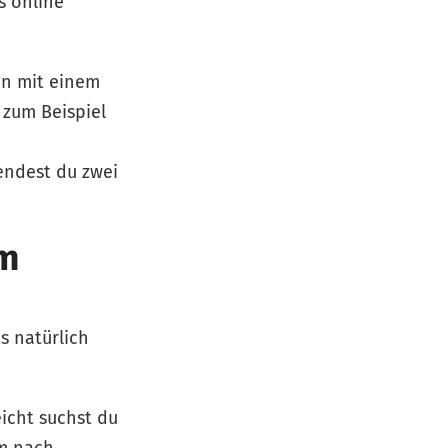
s online
hn mit einem
zum Beispiel
endest du zwei
am
s natürlich
eicht suchst du
am nach