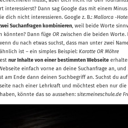
recherchieren musst, aber dich nicht für den Tourismus
rt interessierst? Dann sag Google das mit einem Minus
e dich nicht interessieren. Google z. B.:
Mallorca -Hote
zwei Suchanfragen kombinieren
, weil beide Worte sinnv
in könnten? Dann füge
OR
zwischen die beiden Worte. 
wenn du nach etwas suchst, dass man unter zwei Nam
ähnlich ist – ein simples Beispiel:
Karotte OR Möhre
est
nur Inhalte von einer bestimmten Webseite
erhalte
Webseite einfach vorne an deine Suchanfrage an, und
t am Ende dann deinen Suchbegriff an. Suchst du auf
eite nach einer Lehrkraft und möchtest eben nur die
 haben, könnte das so aussehen:
site:meineschule.de F