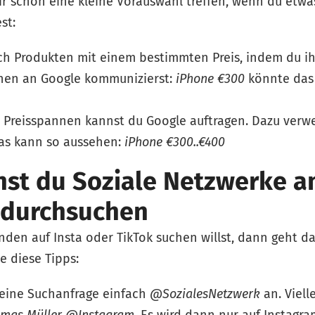
r schon eine kleine Vorauswahl treffen, wenn du etwa
st:
h Produkten mit einem bestimmten Preis, indem du i
hen an Google kommunizierst:
iPhone €300
könnte das 
 Preisspannen kannst du Google auftragen. Dazu verw
as kann so aussehen:
iPhone €300..€400
nst du Soziale Netzwerke 
 durchsuchen
en auf Insta oder TikTok suchen willst, dann geht da
 diese Tipps:
eine Suchanfrage einfach
@SozialesNetzwerk
an. Viell
mas Müller @Instagram
. Es wird dann nur auf Instagr