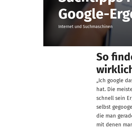
Google-Erg
Internet und Suchmaschinen
So find
wirklic
„Ich google da
hat. Die meist
schnell sein E
selbst gegoog
die man gerade
mit denen man