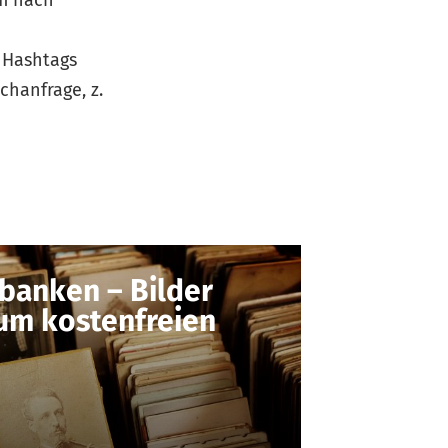
h Hashtags
chanfrage, z.
banken – Bilder
um kostenfreien