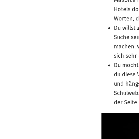
Mallorca 
Hotels do
Worten, di
Du willst
Suche se
machen, 
sich sehr 
Du möcht
du diese 
und hängs
Schulwebs
der Seite