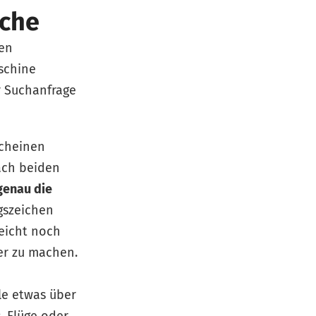
uche
ten
schine
r Suchanfrage
scheinen
nach beiden
genau die
gszeichen
leicht noch
er zu machen.
ule etwas über