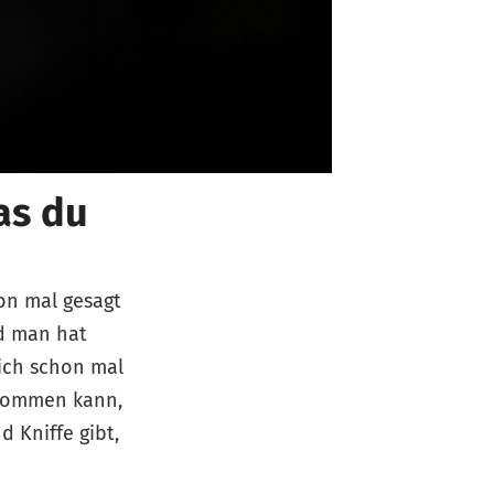
as du
hon mal gesagt
nd man hat
sich schon mal
ekommen kann,
d Kniffe gibt,