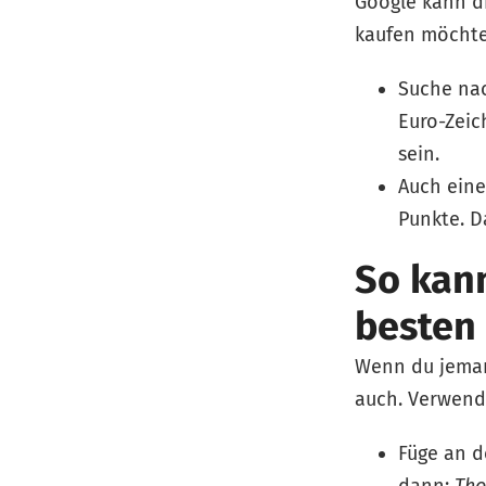
Google kann di
kaufen möchte
Suche nac
Euro-Zeic
sein.
Auch eine
Punkte. D
So kan
besten
Wenn du jemand
auch. Verwende
Füge an d
dann:
Tho