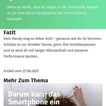
Wenn du weißt, dass du länger in der Sonne bist, kannst
du dir eine kleine Handytasche mit Thermoschutz
besorgen.
Fazit
Dein Handy mag es lieber kühl – genauso wie du im Sommer.
Schütze es vor direkter Sonne, gönn ihm Schattenpausen
und es wird dir mit langer Akkulaufzeit und besserer
Performance danken.
Artikel vom
27.08.2025
Mehr Zum Thema
Darum kann das
Smartphone ein