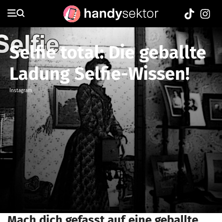
Selfie total: Die geballte
Ladung Selfie-Wissen!
Instagram
Mach dich gefasst auf eine geballte