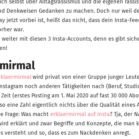
sich selbst über Alltagsrassismus und die eigenen rassi
d Denkweisen Gedanken zu machen. Doch nur weil d
y jetzt vorbei ist, heißt das nicht, dass dein Insta-Fe
orher war.
h weiter mit diesen 3 Insta-Accounts, denn es gibt sich
en!
rmirmal
rklaermirmal
wird privat von einer Gruppe junger Leute 
nstagram noch anderen Tätigkeiten nach (Beruf, Stud
 Zeit (erstes Posting am 1. Mai 2020 auf fast 30 000 Abo
 so eine Zahl eigentlich nichts über die Qualität eines
ße Frage: Was macht
erklaermirmal auf Insta
? Tja, der 
ird erklärt und zwar Begriffe und Konzepte, die man k
s versteht und so, dass es zum Nackdenken anregt.