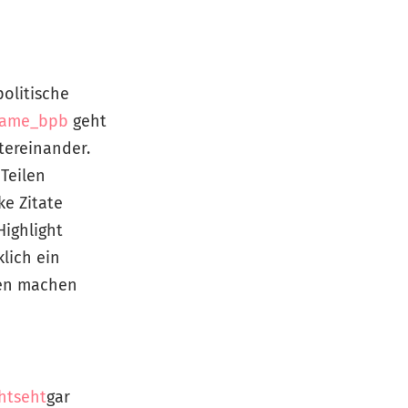
politische
name_bpb
geht
tereinander.
 Teilen
ke Zitate
Highlight
lich ein
hen machen
htseht
gar