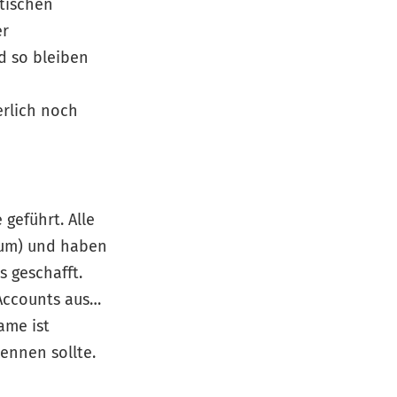
stischen
er
ed so bleiben
erlich noch
geführt. Alle
ium) und haben
s geschafft.
 Accounts aus…
Name ist
ennen sollte.