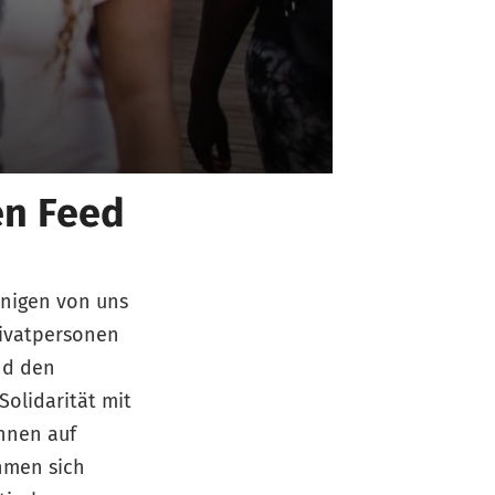
en Feed
inigen von uns
rivatpersonen
nd den
Solidarität mit
hnen auf
hmen sich