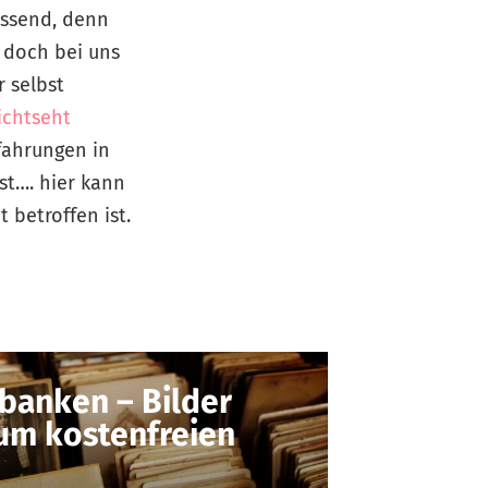
assend, denn
s doch bei uns
r selbst
ichtseht
fahrungen in
st…. hier kann
 betroffen ist.
banken – Bilder
um kostenfreien