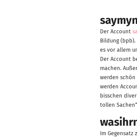
saymy
Der Account
s
Bildung (bpb).
es vor allem 
Der Account be
machen. Außerd
werden schön i
werden Account
bisschen dive
tollen Sachen“
wasihr
Im Gegensatz 