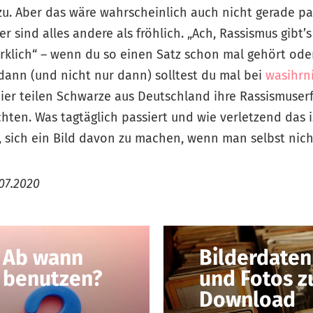
zu. Aber das wäre wahrscheinlich auch nicht gerade p
er sind alles andere als fröhlich. „Ach, Rassismus gibt’
irklich“ – wenn du so einen Satz schon mal gehört ode
dann (und nicht nur dann) solltest du mal bei
wasihrn
ier teilen Schwarze aus Deutschland ihre Rassismuser
hten. Was tagtäglich passiert und wie verletzend das i
sich ein Bild davon zu machen, wenn man selbst nicht
07.2020
 Ab wann
Bilderdaten
m benutzen?
und Fotos z
Download