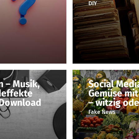
DIY
 – Musik,
Social Media
effekte
Gemüse mit
 Download
– witzig ode
Fake News