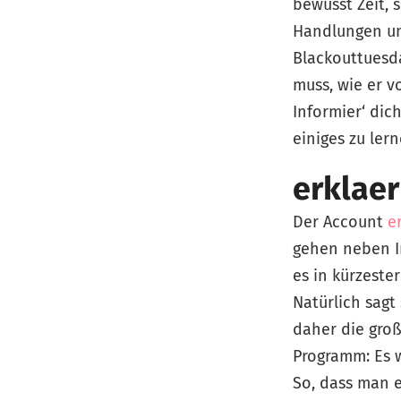
bewusst Zeit, 
Handlungen un
Blackouttuesda
muss, wie er v
Informier‘ dic
einiges zu lern
erklae
Der Account
e
gehen neben I
es in kürzester
Natürlich sagt
daher die gro
Programm: Es w
So, dass man e