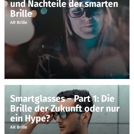
und Nachteile der smarten
Brille
AR Brille
Smartglasses – Part 1: Die
Brille der Zukunft oder nur
ein Hype?
AR Brille