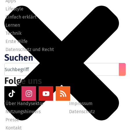
Apps
Lifestyle
Einfach erklärt
Lernen
Technik
Erste Hilfe
Datenschutz und Recht
Suchen
Folge uns
Über Handysektor
Impressum
Nutzungshinweis
Datenschutz
Presse
Kontakt