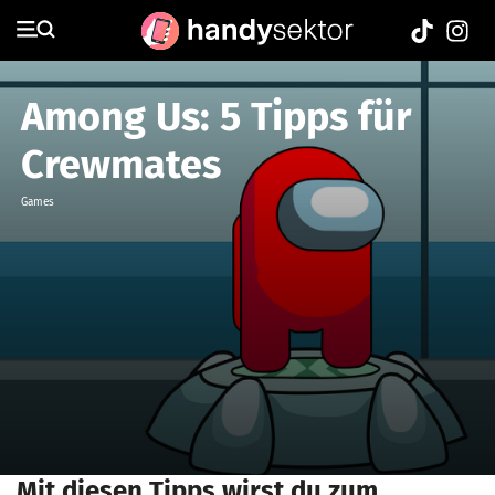
Among Us: 5 Tipps für
Crewmates
Games
Mit diesen Tipps wirst du zum