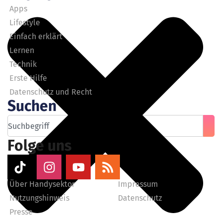
Apps
Lifestyle
Einfach erklärt
Lernen
Technik
Erste Hilfe
Datenschutz und Recht
Suchen
Folge uns
Über Handysektor
Impressum
Nutzungshinweis
Datenschutz
Presse