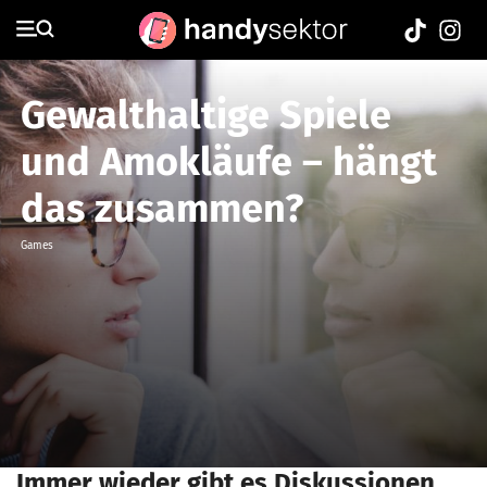
Gewalthaltige Spiele
und Amokläufe – hängt
das zusammen?
Games
Immer wieder gibt es Diskussionen