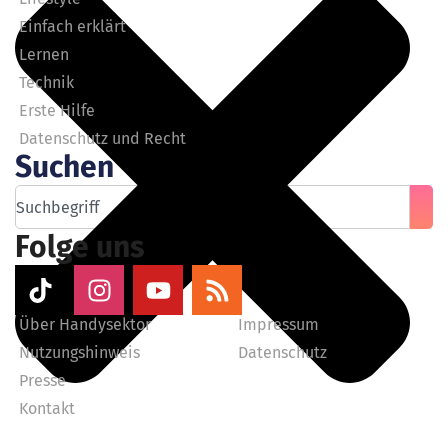
Einfach erklärt
Lernen
Technik
Erste Hilfe
Datenschutz und Recht
Suchen
Folge uns
Über Handysektor
Impressum
Nutzungshinweis
Datenschutz
Presse
Kontakt