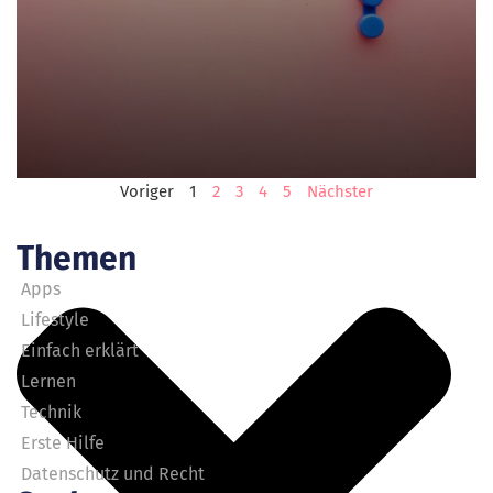
Voriger
1
2
3
4
5
Nächster
Themen
Apps
Lifestyle
Einfach erklärt
Lernen
Technik
Erste Hilfe
Datenschutz und Recht