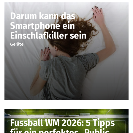
Darum kann das
Smartphone ein
Einschlafkiller sein
Geräte
Fussball WM 2026: 5 Tipps
für ein perfektes „Public