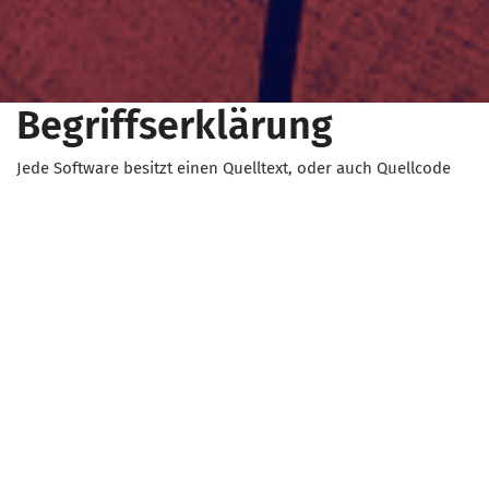
Begriffserklärung
Jede Software besitzt einen Quelltext, oder auch Quellcode
genannt. Darin stehen alle Informationen und Funktionen
einer Software. Man kann den Quelltext mit einem Bauplan
vergleichen. Beim Bauplan wird genau beschrieben, wie ein
Haus aussehen soll. Der Quelltext eines Programms legt fest,
wie das Programm funktioniert und was es kann. Der
Quelltext ist in einer Programmiersprache geschrieben und
wird meistens geheim gehalten. Denn über den Quelltext
kann eine Software verändert werden. Bei Open Source
Software ist der Quelltext allerdings offen zugänglich (Open
Source = offene Quelle).
Übrigens gibt es auch bei Internetseiten einen Quelltext. Du