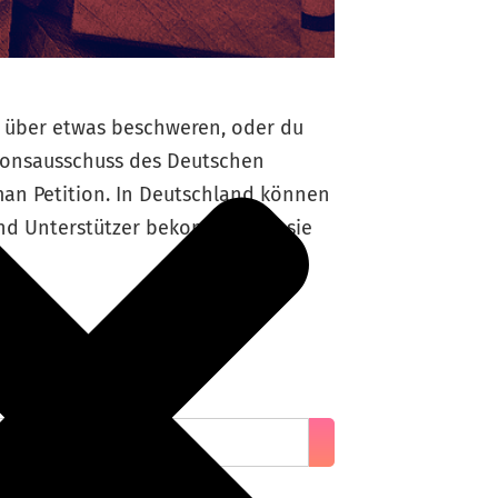
ht über etwas beschweren, oder du
itionsausschuss des Deutschen
an Petition. In Deutschland können
nd Unterstützer bekommt, wird sie
n