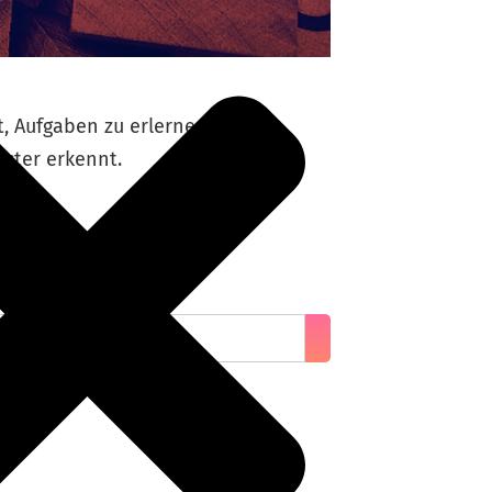
t, Aufgaben zu erlernen, zu
uster erkennt.
n