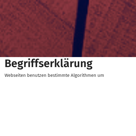
Begriffserklärung
Webseiten benutzen bestimmte Algorithmen um
vorherzusagen, welche Informationen für den Nutzer wichtig
sein könnten. Dabei werden Informationen über den
Benutzer verwendet, z. B. Standort, Suchhistorie und
Klickverhalten.
Durch die Anwendung des Algorithmus werden Nutzern
größtenteils Informationen angezeigt, die mit ihren
bisherigen Ansichten übereinstimmen. Dadurch wird er in