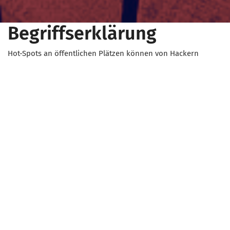
Begriffserklärung
Hot-Spots an öffentlichen Plätzen können von Hackern
missbraucht werden. Und das könnte so aussehen: Ein
Hacker setzt sich in ein Cafe und hat ein Laptop in seinem
Rucksack. Dieses Laptop hat eine WLAN-Karte und ist als
Access-Point ins Internet eingerichtet. Es kann auch sein,
dass er den richtigen Hot-Spot im Cafe durch eine Attacke
ausgeschaltet hat und alle Einstellungen auf sein Laptop
übertragen hat. Der Hacker hat nun einen sogenannten
bösen Zwilling dabei. Wenn sich ein Besucher des Cafes ins
Internet einloggen will, kann es sein, dass er beim bösen
Zwilling landet. Der Hacker kann dann alles sehen, was das
ahnungslose Opfer im Internet treibt: Er kann fremde E-Mails
lesen, Passwörter stehlen und sogar an die wichtigen Daten
von Kreditkarten kommen. So ein böser Zwilling kann also