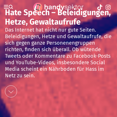
Hate Speech – Beleidigungen,
Hetze, Gewaltaufrufe
Das Internet hat nicht nur gute Seiten.
Beleidigungen, Hetze und Gewaltaufrufe, die
sich gegen ganze Personenengruppen
richten, finden sich überall. Ob wütende
Tweets oder Kommentare zu Facebook-Posts
und YouTube-Videos, insbesondere Social
Media scheint ein Nährboden für Hass im
Netz zu sein.