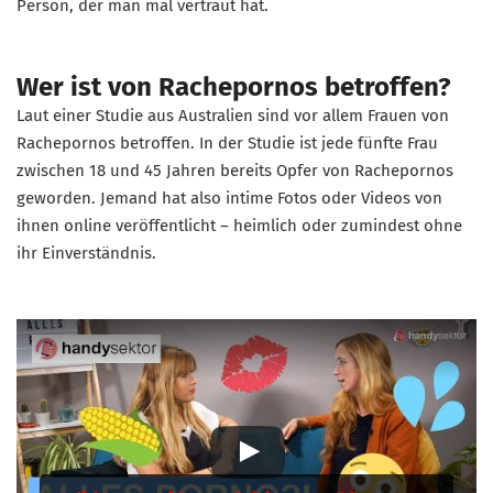
Person, der man mal vertraut hat.
Wer ist von Rachepornos betroffen?
Laut einer Studie aus Australien sind vor allem Frauen von
Rachepornos betroffen. In der Studie ist jede fünfte Frau
zwischen 18 und 45 Jahren bereits Opfer von Rachepornos
geworden. Jemand hat also intime Fotos oder Videos von
ihnen online veröffentlicht – heimlich oder zumindest ohne
ihr Einverständnis.