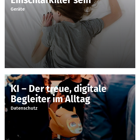
Einschlafkiller sein
Geräte
KI – Der treue, digitale
Begleiter im Alltag
Datenschutz