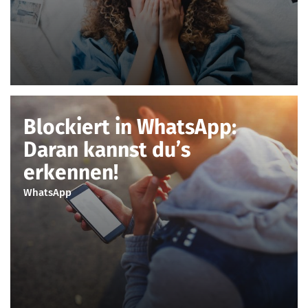
Blockiert in WhatsApp:
Daran kannst du’s
erkennen!
WhatsApp