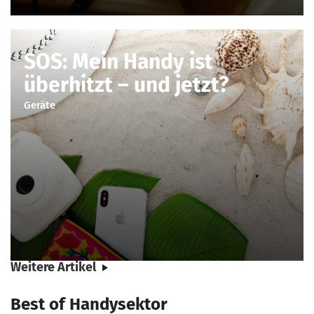
SOS: Mein Handy ist
überhitzt – und jetzt?
Geräte
Weitere Artikel
Best of Handysektor